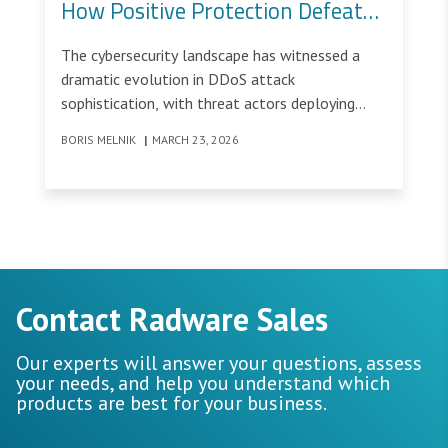
How Positive Protection Defeats
Randomized HTTPS Flood
The cybersecurity landscape has witnessed a
Attacks
dramatic evolution in DDoS attack
sophistication, with threat actors deploying
increasingly complex strategies to bypass
BORIS MELNIK
|
MARCH 23, 2026
traditional security measures.
Contact Radware Sales
Our experts will answer your questions, assess
your needs, and help you understand which
products are best for your business.