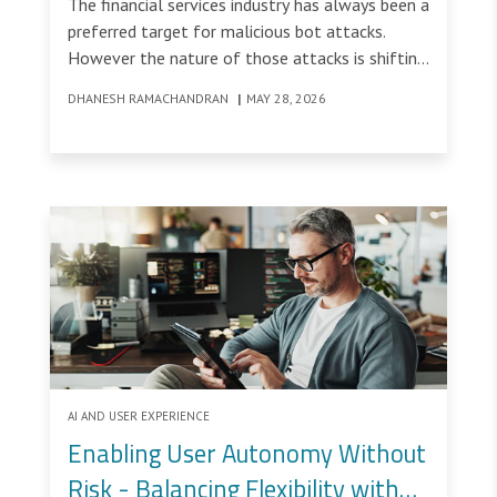
The financial services industry has always been a
preferred target for malicious bot attacks.
However the nature of those attacks is shifting
in ways that matter for how organizations in
DHANESH RAMACHANDRAN
|
MAY 28, 2026
this vertical think about defense.
AI AND USER EXPERIENCE
Enabling User Autonomy Without
Risk - Balancing Flexibility with