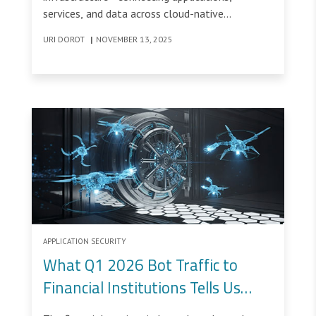
services, and data across cloud-native
environments.
URI DOROT
|
NOVEMBER 13, 2025
APPLICATION SECURITY
What Q1 2026 Bot Traffic to
Financial Institutions Tells Us
About the FSI Threat Landscape