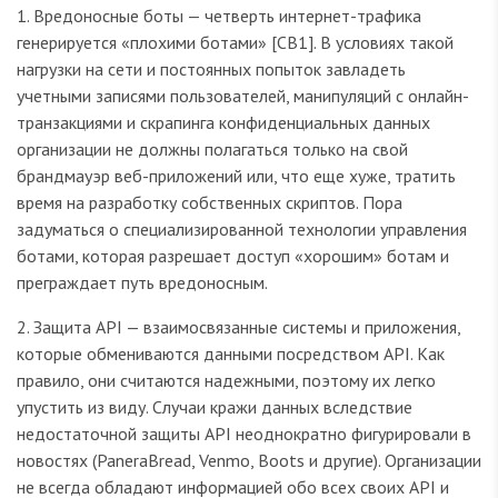
1. Вредоносные боты — четверть интернет-трафика
генерируется «плохими ботами» [CB1]. В условиях такой
нагрузки на сети и постоянных попыток завладеть
учетными записями пользователей, манипуляций с онлайн-
транзакциями и скрапинга конфиденциальных данных
организации не должны полагаться только на свой
брандмауэр веб-приложений или, что еще хуже, тратить
время на разработку собственных скриптов. Пора
задуматься о специализированной технологии управления
ботами, которая разрешает доступ «хорошим» ботам и
преграждает путь вредоносным.
2. Защита API — взаимосвязанные системы и приложения,
которые обмениваются данными посредством API. Как
правило, они считаются надежными, поэтому их легко
упустить из виду. Случаи кражи данных вследствие
недостаточной защиты API неоднократно фигурировали в
новостях (PaneraBread, Venmo, Boots и другие). Организации
не всегда обладают информацией обо всех своих API и