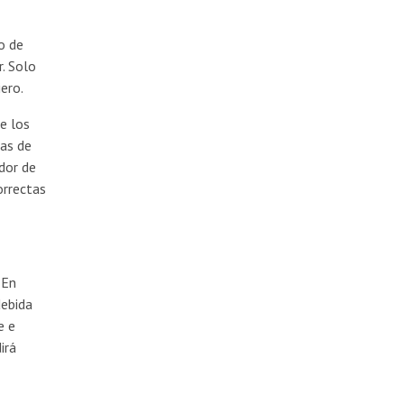
o de
r. Solo
ero.
e los
das de
ador de
orrectas
 En
debida
e e
irá