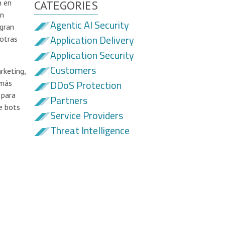
n en
CATEGORIES
on
Agentic AI Security
 gran
Application Delivery
 otras
Application Security
Customers
rketing,
DDoS Protection
 más
 para
Partners
de bots
Service Providers
Threat Intelligence