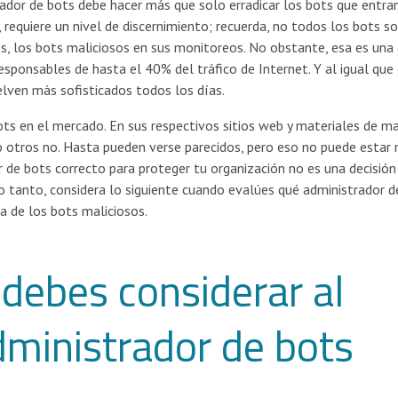
rador de bots debe hacer más que solo erradicar los bots que entra
 requiere un nivel de discernimiento; recuerda, no todos los bots s
s, los bots maliciosos en sus monitoreos. No obstante, esa es una
esponsables de hasta el 40% del tráfico de Internet. Y al igual que
lven más sofisticados todos los días.
s en el mercado. En sus respectivos sitios web y materiales de ma
o otros no. Hasta pueden verse parecidos, pero eso no puede estar
or de bots correcto para proteger tu organización no es una decisión
 lo tanto, considera lo siguiente cuando evalúes qué administrador 
a de los bots maliciosos.
debes considerar al
dministrador de bots