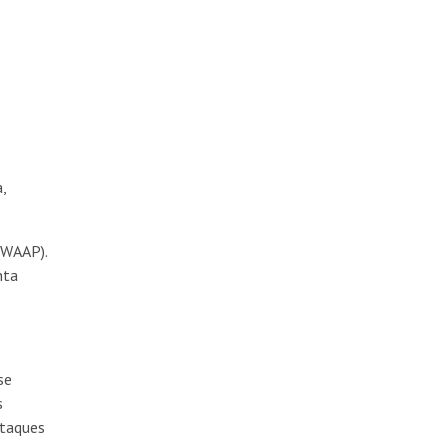
,
(WAAP).
nta
se
s
ataques