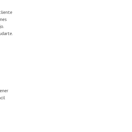
cliente
ones
o.
udarte.
tener
cil