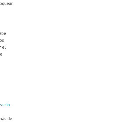
oquear,
debe
los
r el
se
ea sin
 más de