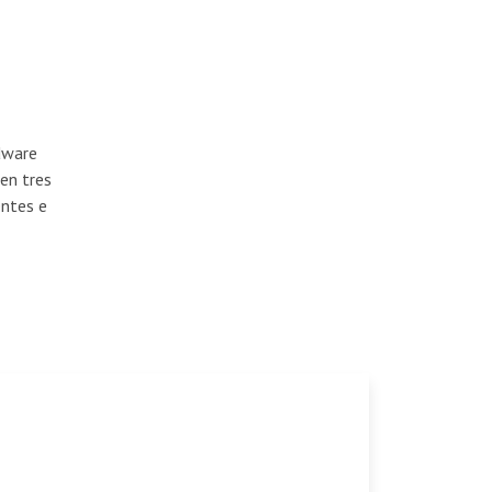
dware
en tres
entes e