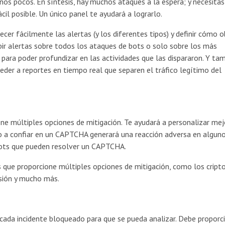
nos pocos. En síntesis, hay muchos ataques a la espera; y necesitas
il posible. Un único panel te ayudará a lograrlo.
ecer fácilmente las alertas (y los diferentes tipos) y definir cómo 
ibir alertas sobre todos los ataques de bots o solo sobre los más
is para poder profundizar en las actividades que las dispararon. Y ta
ceder a reportes en tiempo real que separen el tráfico legítimo del
ne múltiples opciones de mitigación. Te ayudará a personalizar mej
do a confiar en un CAPTCHA generará una reacción adversa en algun
bots que pueden resolver un CAPTCHA.
 que proporcione múltiples opciones de mitigación, como los cript
esión y mucho más.
cada incidente bloqueado para que se pueda analizar. Debe proporc