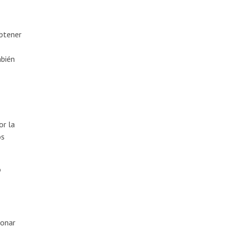
obtener
mbién
or la
os
o
ionar