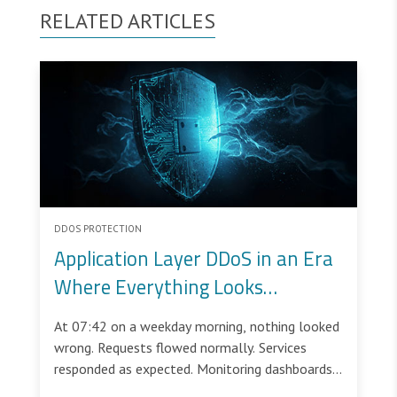
RELATED ARTICLES
DDOS PROTECTION
Application Layer DDoS in an Era
Where Everything Looks
Legitimate
At 07:42 on a weekday morning, nothing looked
wrong. Requests flowed normally. Services
responded as expected. Monitoring dashboards
showed green. Thirty minutes later, a public