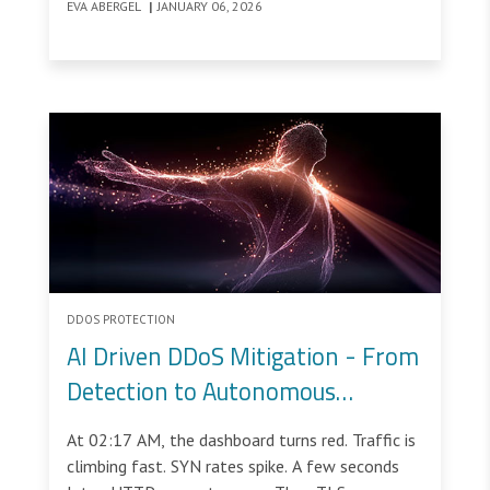
EVA ABERGEL
|
JANUARY 06, 2026
DDOS PROTECTION
AI Driven DDoS Mitigation - From
Detection to Autonomous
Remediation
At 02:17 AM, the dashboard turns red. Traffic is
climbing fast. SYN rates spike. A few seconds