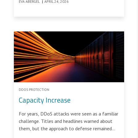
EVA ABERGEL
|
APRIL 24, 2026
financial service supporting several million
beneficiaries across EMEA was under extreme
pressure from nearly 10 million encrypted
requests every second.
DDOS PROTECTION
Capacity Increase
For years, DDoS attacks were seen as a familiar
challenge. Titles and headlines warned about
them, but the approach to defense remained
largely the same. That era is over.