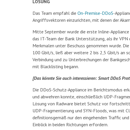
LÖSUNG
Das Team empfahl die
On-Premise-DDoS
-Applian
Angriffsvektoren einzurichten, mit denen der Akam
Mitte September wurde die erste Inline-Appliance
das IT-Team der Bank Unterstützung, als ihr VPN
Merkmalen unter Beschuss genommen wurde. Die C
100 Gbit/s, ließ aber weitere 2 bis 2,5 Gbit/s an 
Verbindung und zu Unterbrechungen der Bankgeschä
mit Blacklisting begann.
[Das könnte Sie auch interessieren: Smart DDoS Prot
Die DDoS-Schutz-Appliance im Berichtsmodus erkan
und abwehren konnte, einschließlich UDP-Fragme
Lösung von Radware bietet Schutz vor fortschritt
UDP-Fragmentierung und SYN-Floods, was mit Clou
definitionsgemäß nur den eingehenden Traffic und s
Einblick in beiden Richtungen erfordern.