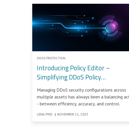
DDOS PROTECTION
Introducing Policy Editor –
Simplifying DDoS Policy
Management
Managing DDoS security configurations across
multiple assets has always been a balancing ac
- between efficiency, accuracy, and control.
LENA FRID
|
NOVEMBER 21, 2025