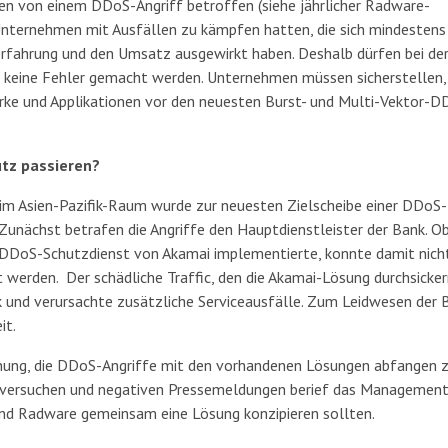
n von einem DDoS-Angriff betroffen (siehe jährlicher Radware-
 Unternehmen mit Ausfällen zu kämpfen hatten, die sich mindestens
erfahrung und den Umsatz ausgewirkt haben. Deshalb dürfen bei de
e keine Fehler gemacht werden. Unternehmen müssen sicherstellen,
werke und Applikationen vor den neuesten Burst- und Multi-Vektor-D
tz passieren?
k im Asien-Pazifik-Raum wurde zur neuesten Zielscheibe einer DDoS-
Zunächst betrafen die Angriffe den Hauptdienstleister der Bank. 
d-DDoS-Schutzdienst von Akamai implementierte, konnte damit nich
werden. Der schädliche Traffic, den die Akamai-Lösung durchsickern
nk und verursachte zusätzliche Serviceausfälle. Zum Leidwesen der 
it.
nung, die DDoS-Angriffe mit den vorhandenen Lösungen abfangen 
sversuchen und negativen Pressemeldungen berief das Management
 und Radware gemeinsam eine Lösung konzipieren sollten.