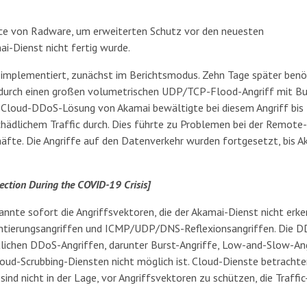
ce von Radware, um erweiterten Schutz vor den neuesten
ai-Dienst nicht fertig wurde.
 implementiert, zunächst im Berichtsmodus. Zehn Tage später benö
 durch einen großen volumetrischen UDP/TCP-Flood-Angriff mit Bu
loud-DDoS-Lösung von Akamai bewältigte bei diesem Angriff bis
schädlichem Traffic durch. Dies führte zu Problemen bei der Remote
fte. Die Angriffe auf den Datenverkehr wurden fortgesetzt, bis A
ection During the COVID-19 Crisis]
nte sofort die Angriffsvektoren, die der Akamai-Dienst nicht erk
ntierungsangriffen und ICMP/UDP/DNS-Reflexionsangriffen. Die D
lichen DDoS-Angriffen, darunter Burst-Angriffe, Low-and-Slow-Ang
d-Scrubbing-Diensten nicht möglich ist. Cloud-Dienste betrachte
ind nicht in der Lage, vor Angriffsvektoren zu schützen, die Traffic