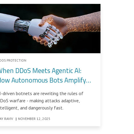
DOS PROTECTION
hen DDoS Meets Agentic AI:
How Autonomous Bots Amplify
olumetric Attacks
I-driven botnets are rewriting the rules of
DoS warfare - making attacks adaptive,
ntelligent, and dangerously fast.
TAY RAVIV
|
NOVEMBER 12, 2025