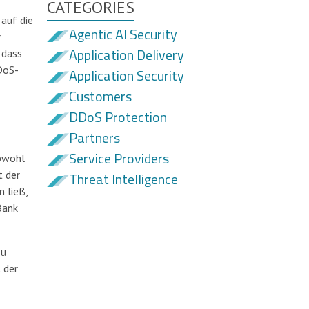
CATEGORIES
 auf die
Agentic AI Security
r
Application Delivery
 dass
DoS-
Application Security
Customers
DDoS Protection
Partners
Service Providers
Obwohl
t der
Threat Intelligence
 ließ,
Bank
zu
 der