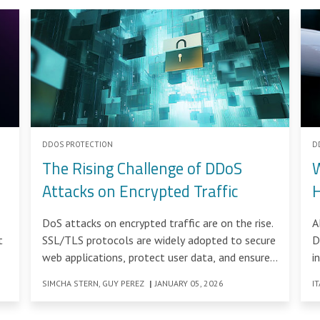
DDOS PROTECTION
D
The Rising Challenge of DDoS
W
Attacks on Encrypted Traffic
V
DoS attacks on encrypted traffic are on the rise.
A
t
SSL/TLS protocols are widely adopted to secure
D
web applications, protect user data, and ensure
i
privacy across the internet.
SIMCHA STERN, GUY PEREZ
|
JANUARY 05, 2026
I