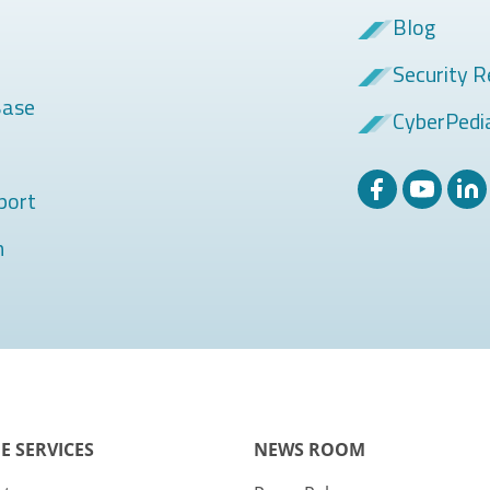
Blog
Security R
Base
CyberPedi
port
m
E SERVICES
NEWS ROOM