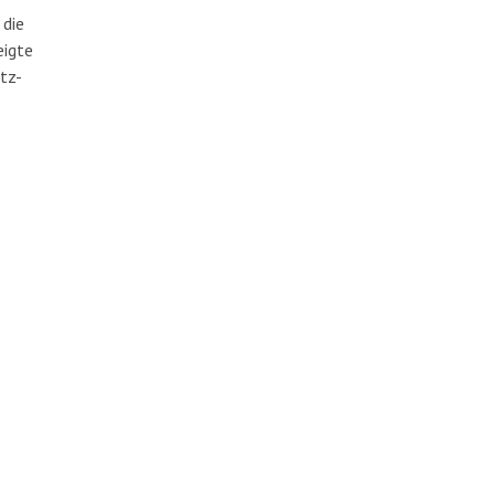
 die
eigte
tz-