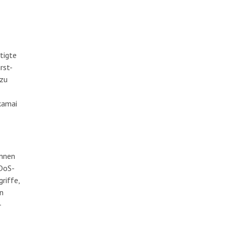
tigte
rst-
 zu
-
kamai
ennen
DoS-
riffe,
n
-