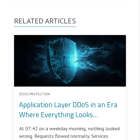
RELATED ARTICLES
DDOS PROTECTION
Application Layer DDoS in an Era
Where Everything Looks
Legitimate
At 07:42 on a weekday morning, nothing looked
wrong. Requests flowed normally. Services