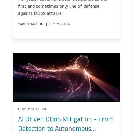
first and sometimes only line of defense
against DDoS attacks.
YARON NACHUM
|
JULY 29, 2026
DDOS PROTECTION
AI Driven DDoS Mitigation - From
Detection to Autonomous