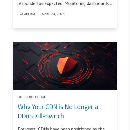
responded as expected. Monitoring dashboards
showed green. Thirty minutes later, a public
EVA ABERGEL
|
APRIL 24, 2026
financial service supporting several million
beneficiaries across EMEA was under extreme
pressure from nearly 10 million encrypted
requests every second.
DDOS PROTECTION
Why Your CDN is No Longer a
DDoS Kill-Switch
For years, CDNs have been positioned as the