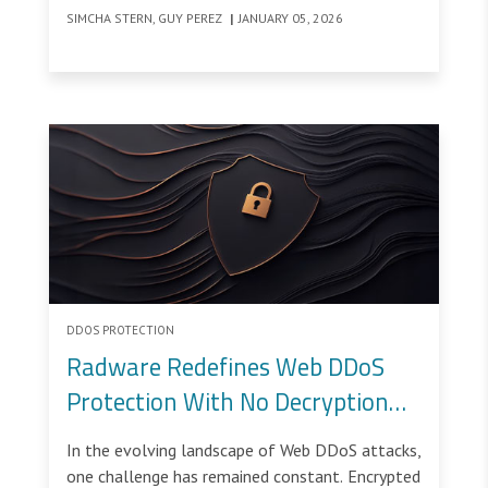
ensure privacy across the internet.
SIMCHA STERN, GUY PEREZ
|
JANUARY 05, 2026
DDOS PROTECTION
Radware Redefines Web DDoS
Protection With No Decryption
Defense And Maximum Flexibility
In the evolving landscape of Web DDoS attacks,
one challenge has remained constant. Encrypted