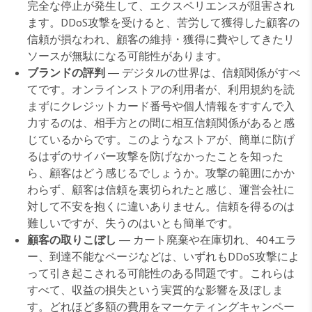
完全な停止が発生して、エクスペリエンスが阻害され
ます。DDoS攻撃を受けると、苦労して獲得した顧客の
信頼が損なわれ、顧客の維持・獲得に費やしてきたリ
ソースが無駄になる可能性があります。
ブランドの評判
― デジタルの世界は、信頼関係がすべ
てです。オンラインストアの利用者が、利用規約を読
まずにクレジットカード番号や個人情報をすすんで入
力するのは、相手方との間に相互信頼関係があると感
じているからです。このようなストアが、簡単に防げ
るはずのサイバー攻撃を防げなかったことを知った
ら、顧客はどう感じるでしょうか。攻撃の範囲にかか
わらず、顧客は信頼を裏切られたと感じ、運営会社に
対して不安を抱くに違いありません。信頼を得るのは
難しいですが、失うのはいとも簡単です。
顧客の取りこぼし
― カート廃棄や在庫切れ、404エラ
ー、到達不能なページなどは、いずれもDDoS攻撃によ
って引き起こされる可能性のある問題です。これらは
すべて、収益の損失という実質的な影響を及ぼしま
す。どれほど多額の費用をマーケティングキャンペー