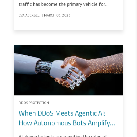
traffic has become the primary vehicle for
attackers, yet most cloud based defenses still
EVA ABERGEL
|
MARCH 03, 2026
rely on TLS decryption to see what is happening
inside the flow.
DDOS PROTECTION
When DDoS Meets Agentic AI:
How Autonomous Bots Amplify
Volumetric Attacks
AI-driven botnets are rewriting the rules of