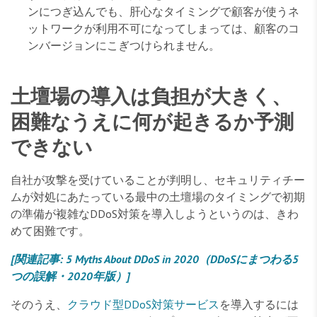
ンにつぎ込んでも、肝心なタイミングで顧客が使うネ
ットワークが利用不可になってしまっては、顧客のコ
ンバージョンにこぎつけられません。
土壇場の導入は負担が大きく、
困難なうえに何が起きるか予測
できない
自社が攻撃を受けていることが判明し、セキュリティチー
ムが対処にあたっている最中の土壇場のタイミングで初期
の準備が複雑なDDoS対策を導入しようというのは、きわ
めて困難です。
[関連記事:
5 Myths About DDoS in 2020（DDoSにまつわる5
つの誤解・2020年版）]
そのうえ、
クラウド型DDoS対策サービス
を導入するには