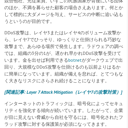
競合他社、元従業員、いずこの民族国家が背後にいる団体
のほか、不満を募らせた顧客の場合さえあります。何とか
して標的に大ダメージを与え、サービスの中断に追い込も
うというのが目的です。
DDoS攻撃は、レイヤ3またはレイヤ4のボリューム攻撃か
ら、レイヤ7でひっそり、ゆっくりと仕掛けられる巧妙な
攻撃まで、あらゆる場所で発生します。ラドウェアの調べ
では、組織の3分の1が、遅かれ早かれDDoS攻撃を受けて
います。金を出せば利用できる
botnet
がダークウェブで出
回り、大規模なDDoS攻撃を仕掛けるのも以前よりはるか
に簡単になっています。組織が備えを怠れば、とてつもな
く大きなリスクにさらされ続けることになります。
[関連記事: Layer 7 Attack Mitigation（レイヤ7の攻撃対策）]
インターネットのトラフィックは、暗号化によってセキュ
リティを強化する傾向が続いています。したがって、企業
が目に見えない脅威から自社を守るには、暗号化されたフ
ラッド攻撃に対する保護策が必須になってきます。